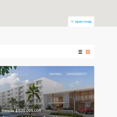
open map
Featured
Ver Más
LANZAMIENTO
Desde
$539.095.000