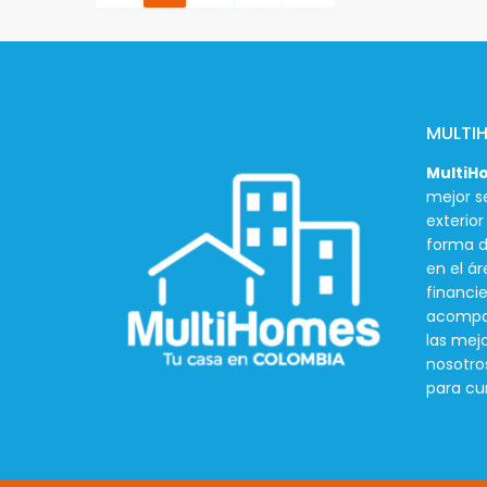
MULTI
MultiH
mejor se
exterio
forma d
en el ár
financie
acompañ
las mej
nosotro
para cu