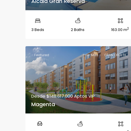
Alcala Gran Reserva
2
3 Beds
2 Baths
163.00 m
Featured
Ver Más
GRAN OFERTA
Desde
$148.617.000
Aptos VIP
Magenta