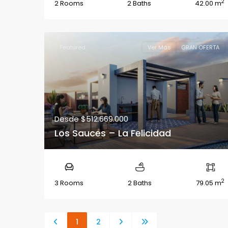
2
2 Rooms
2 Baths
42.00 m
Featured
Ver Más
GRAN OFERTA
Desde
$512.669.000
Los Sauces – La Felicidad
2
3 Rooms
2 Baths
79.05 m
1
2