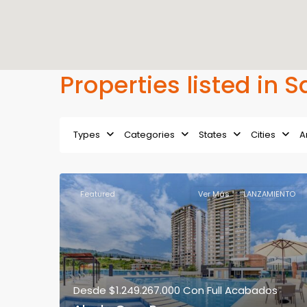
Properties listed in S
Types
Categories
States
Cities
A
Featured
Ver Más
LANZAMIENTO
Desde
$1.249.267.000
Con Full Acabados