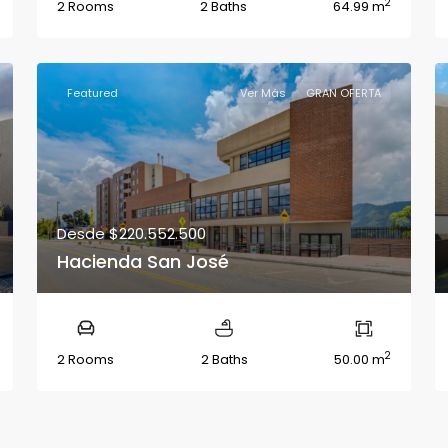
2
2 Rooms
2 Baths
64.99 m
Featured
Ver Más
GRAN OFERTA
Desde
$220.552.500
Hacienda San José
2
2 Rooms
2 Baths
50.00 m