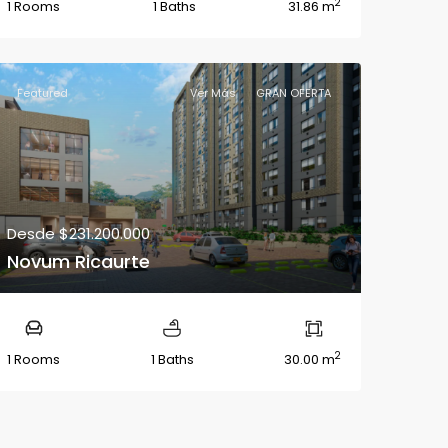
2
1 Rooms
1 Baths
31.86 m
Featured
Ver Más
GRAN OFERTA
Desde
$231.200.000
Novum Ricaurte
2
1 Rooms
1 Baths
30.00 m