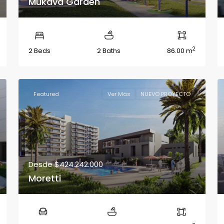
Mukava Garden
2
2 Beds
2 Baths
86.00 m
Featured
Ver Más
NUEVO PROYECTO
Desde
$424.242.000
Moretti