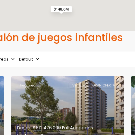
$148.6M
alón de juegos infantiles
reas
Default
Featured
Ver Más
GRAN OFERTA
Desde
$812.476.000
Full Acabados