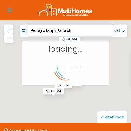
View
My Location
Fullscreen
Prev
Next
$384.5M
loading...
$415.4M
$416.9M
$701M
$1734.8M
$1814.7M
$256M
$315.5M
open map
Advanced Search