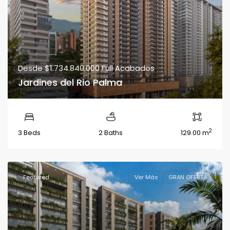
Desde
$1.734.840.000
Full Acabados
Jardines del Rio Palma
2
3 Beds
2 Baths
129.00 m
Featured
Ver Más
GRAN OFERTA