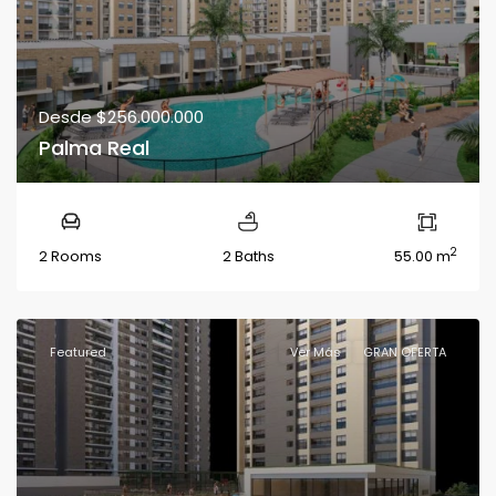
Desde
$256.000.000
Palma Real
2
2 Rooms
2 Baths
55.00 m
Featured
Ver Más
GRAN OFERTA