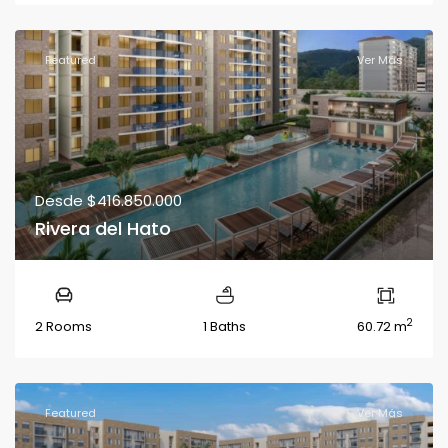
Featured
Ver Más
Desde
$416.850.000
Rivera del Hato
2
2 Rooms
1 Baths
60.72 m
Featured
Ver Más