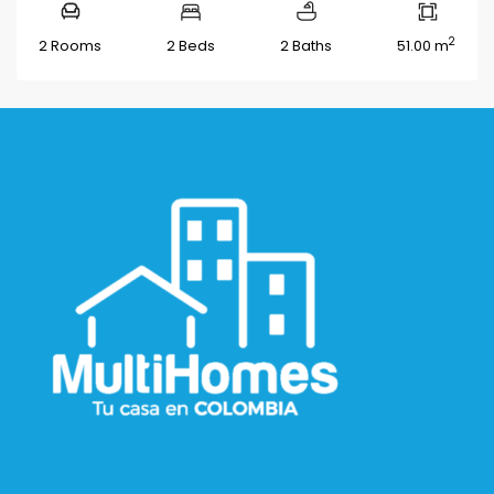
2
2 Rooms
2 Beds
2 Baths
51.00 m