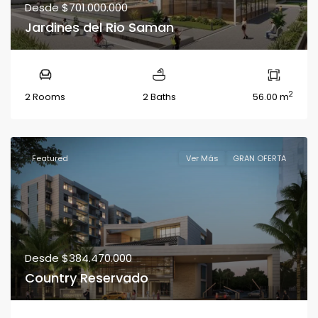
Desde
$701.000.000
Jardines del Rio Saman
2
2 Rooms
2 Baths
56.00 m
Featured
Ver Más
GRAN OFERTA
Desde
$384.470.000
Country Reservado