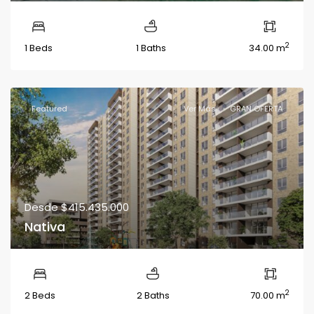
2
1 Beds
1 Baths
34.00 m
Featured
Ver Más
GRAN OFERTA
Desde
$415.435.000
Nativa
2
2 Beds
2 Baths
70.00 m