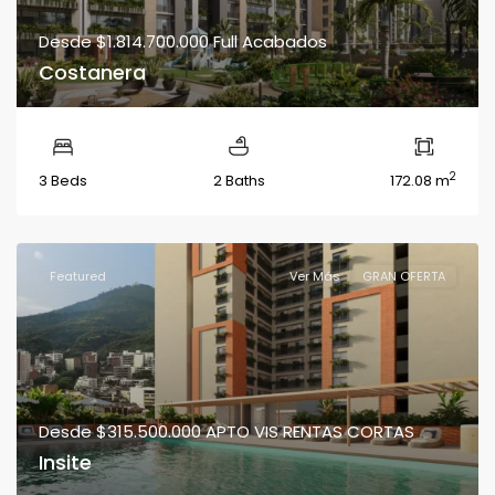
Desde
$1.814.700.000
Full Acabados
Costanera
2
3 Beds
2 Baths
172.08 m
Featured
Ver Más
GRAN OFERTA
Desde
$315.500.000
APTO VIS RENTAS CORTAS
Insite