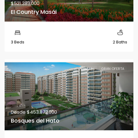
$521.383.000
El Country Masái
3 Beds
2 Baths
Ver Más
GRAN OFERTA
Desde
$453.872.000
Bosques del Hato