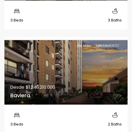
3 Beds
3 Baths
Ver Más
LANZAMIENTO
Desde
$1.246.210.000
Baviera
3 Beds
2 Baths