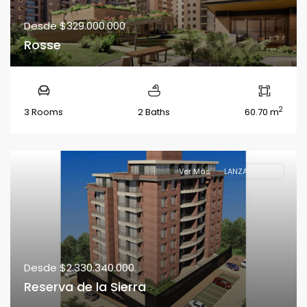
Desde
$329.000.000
Rosse
2
3 Rooms
2 Baths
60.70 m
Ver Más
LANZAMIENTO
Desde
$2.330.340.000
Reserva de la Sierra