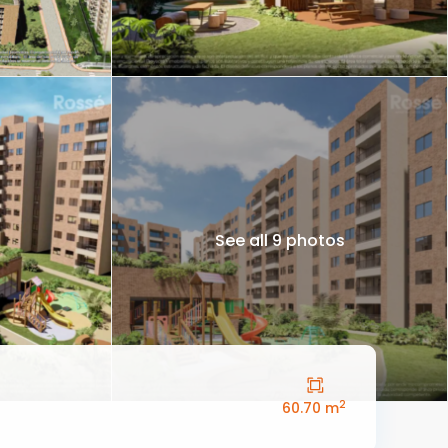
See all 9 photos
2
60.70 m