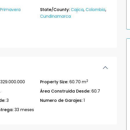
 Primavera
State/County:
Cajica
,
Colombia
,
Cundinamarca
2
329.000.000
Property Size:
60.70 m
2
Área Construida Desde:
60.7
de:
3
Numero de Garajes:
1
trega:
33 meses