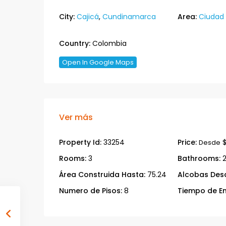
City:
Cajicá
,
Cundinamarca
Area:
Ciudad
Country:
Colombia
Open In Google Maps
Ver más
Property Id:
33254
Price:
$
Desde
Rooms:
3
Bathrooms:
Área Construida Hasta:
75.24
Alcobas Des
Numero de Pisos:
8
Tiempo de En