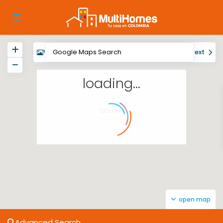
View
My Location
Fullscreen
Prev
Next
loading...
$330.6M
open map
Advanced Search