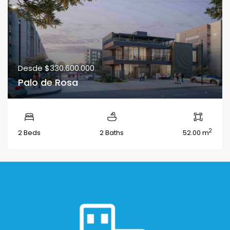
Desde
$330.600.000
Palo de Rosa
2
2 Beds
2 Baths
52.00 m