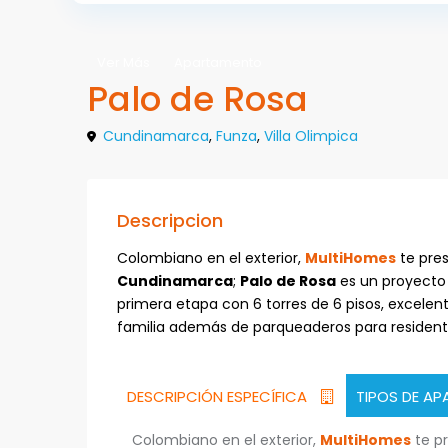
Ver Más
Apartamento
Palo de Rosa
Cundinamarca
,
Funza
,
Villa Olimpica
Descripcion
Colombiano en el exterior,
MultiHomes
te pre
Cundinamarca
;
Palo de Rosa
es un proyecto
primera etapa con 6 torres de 6 pisos, excele
familia además de parqueaderos para residente
DESCRIPCIÓN ESPECÍFICA
TIPOS DE A
Colombiano en el exterior,
MultiHomes
te pr