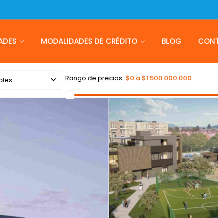
ADES
MODALIDADES DE CRÉDITO
BLOG
CON
Rango de precios:
$0 a $1.500.000.000
bles