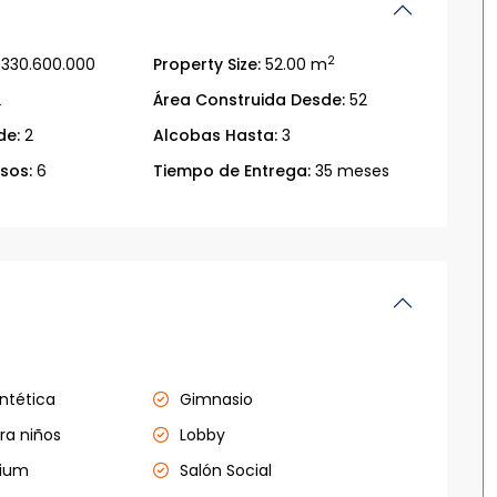
2
330.600.000
Property Size:
52.00 m
2
Área Construida Desde:
52
de:
2
Alcobas Hasta:
3
sos:
6
Tiempo de Entrega:
35 meses
ntética
Gimnasio
ra niños
Lobby
mium
Salón Social