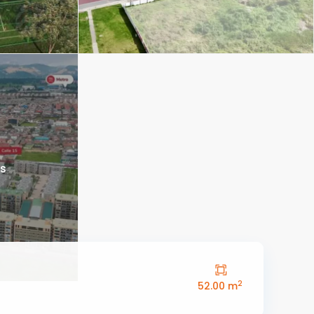
os
2
52.00 m