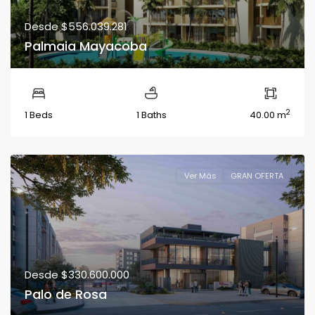
Desde
$556.039.281
Palmaia Mayacoba
2
1 Beds
1 Baths
40.00 m
Ver Más
GRAN OFERTA
Desde
$330.600.000
Palo de Rosa