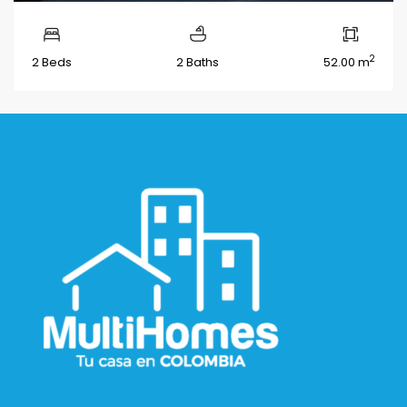
2
2 Beds
2 Baths
52.00 m