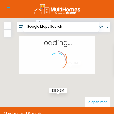
$556M
View
My Location
Fullscreen
Prev
Next
loading...
$1249.3M
$330.6M
open map
Advanced Search