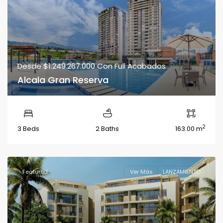
Desde
$1.249.267.000
Con Full Acabados
Alcala Gran Reserva
2
3 Beds
2 Baths
163.00 m
Featured
Ver Más
LANZAMIENTO