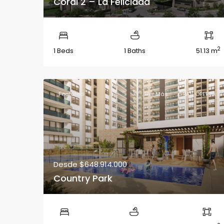
Coral 2 – La Felicidad
2
1 Beds
1 Baths
51.13 m
Featured
Ver Más
GRAN OFERTA
Desde
$648.914.000
Country Park