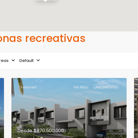
Zonas recreativas
reas
Default
Featured
Ver Más
LANZAMIENTO
Desde
$870.500.000