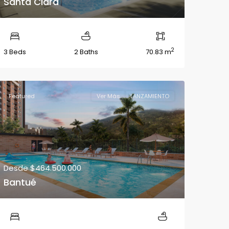
Santa Clara
2
3 Beds
2 Baths
70.83 m
Featured
Ver Más
LANZAMIENTO
Desde
$464.500.000
Bantué