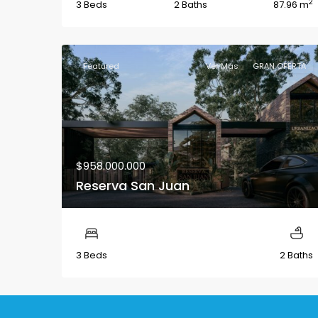
2
3 Beds
2 Baths
87.96 m
Featured
Ver Más
GRAN OFERTA
$958.000.000
Reserva San Juan
3 Beds
2 Baths