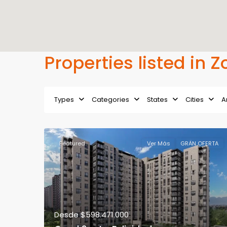
Properties listed in 
Types
Categories
States
Cities
A
Featured
Ver Más
GRAN OFERTA
Desde
$598.471.000