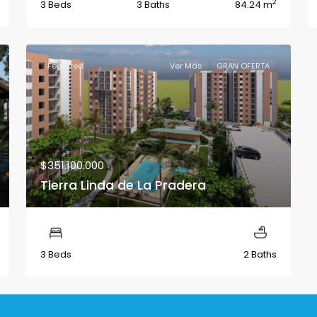
2
3 Beds
3 Baths
84.24 m
Featured
Ver Más
GRAN OFERTA
$351.100.000
Tierra Linda de La Pradera
3 Beds
2 Baths