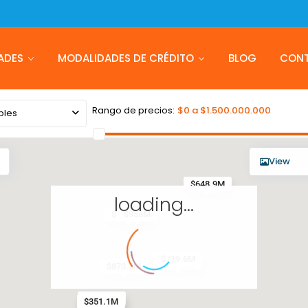
ADES
MODALIDADES DE CRÉDITO
BLOG
CON
Rango de precios:
$0 a $1.500.000.000
bles
View
$648.9M
loading...
$464.5M
$958M
$719.6M
$598.5M
$870.5M
$459.4M
$351.1M