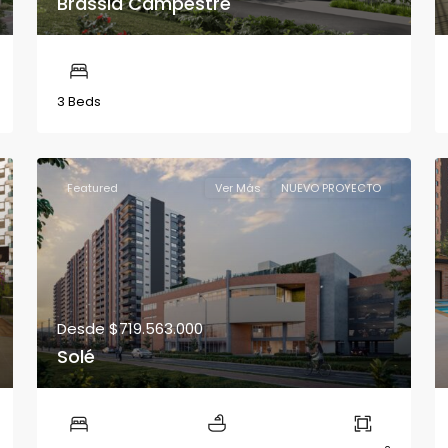
Brassia Campestre
3 Beds
Featured
Ver Más
NUEVO PROYECTO
Desde
$719.563.000
Solé