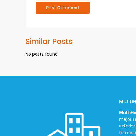
Similar Posts
No posts found
MULTI
MultiH
mejor se
exterio
forma d