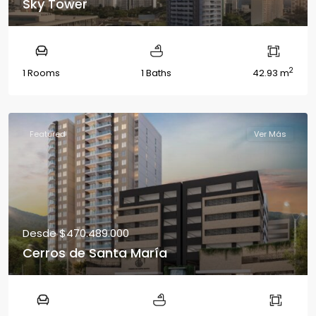
Sky Tower
2
1 Rooms
1 Baths
42.93 m
Featured
Ver Más
Desde
$470.489.000
Cerros de Santa María