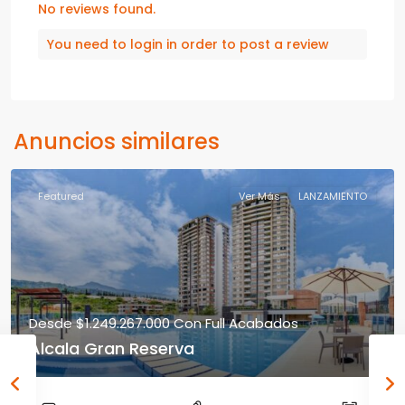
No reviews found.
You need to
login
in order to post a review
Anuncios similares
Featured
Ver Más
LANZAMIENTO
Desde
$1.249.267.000
Con Full Acabados
Alcala Gran Reserva