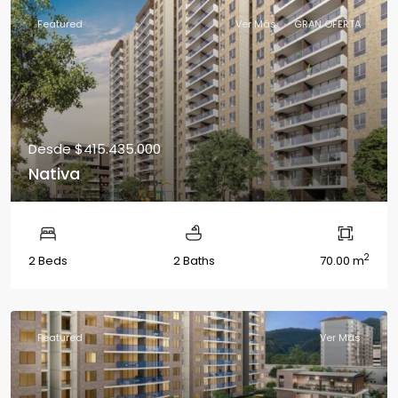
Featured
Ver Más
GRAN OFERTA
Desde
$415.435.000
Nativa
2
2 Beds
2 Baths
70.00 m
Featured
Ver Más