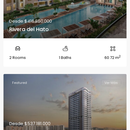
Desde
$416.850.000
Rivera del Hato
2
2 Rooms
1 Baths
60.72 m
Featured
Ver Más
Desde
$537.181.000