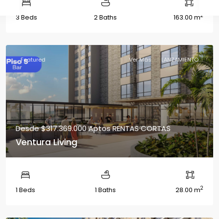
2
3 Beds
2 Baths
163.00 m
Featured
Ver Más
LANZAMIENTO
Desde
$317.369.000
Aptos RENTAS CORTAS
Ventura Living
2
1 Beds
1 Baths
28.00 m