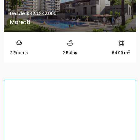
Desde
$424.242.000
Moretti
2
2 Rooms
2 Baths
64.99 m