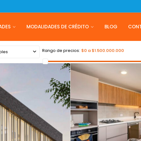
ADES
MODALIDADES DE CRÉDITO
BLOG
CON
Rango de precios:
$0 a $1.500.000.000
bles