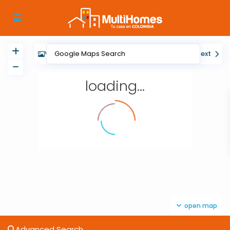
View
My Location
Fullscreen
Prev
Next
loading...
open map
Advanced Search