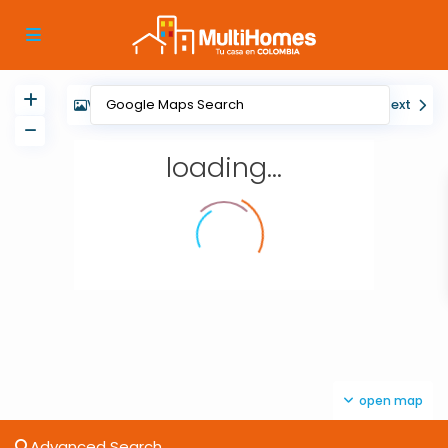
View
My Location
Fullscreen
Prev
Next
loading...
open map
Advanced Search