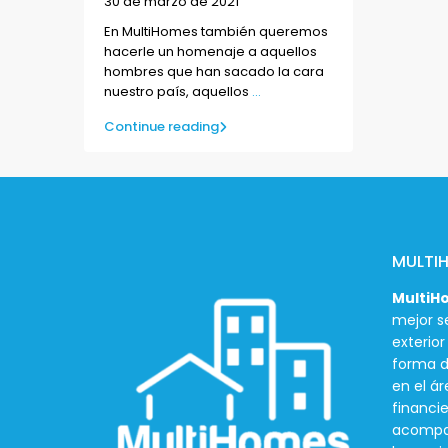
30 de marzo de 2021
En MultiHomes también queremos
hacerle un homenaje a aquellos
hombres que han sacado la cara
nuestro país, aquellos
...
Continue reading
MULTI
MultiH
mejor se
exterio
forma d
en el ár
financie
acompañ