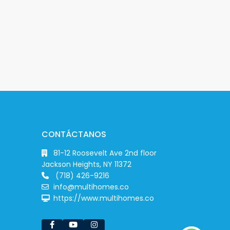
CONTÁCTANOS
81-12 Roosevelt Ave 2nd floor
Jackson Heights, NY 11372
(718) 426-9216
info@multihomes.co
https://www.multihomes.co