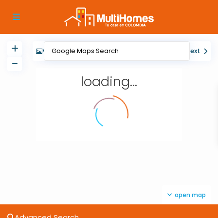
View
My Location
Fullscreen
Prev
Next
loading...
open map
Advanced Search