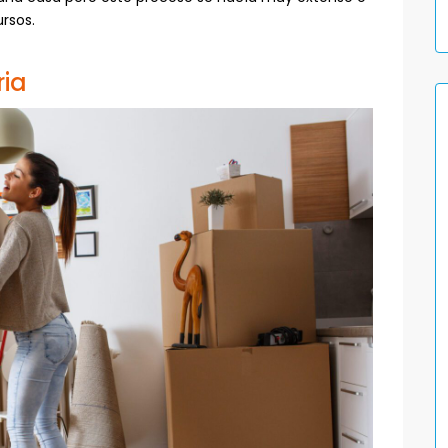
rsos.
ria