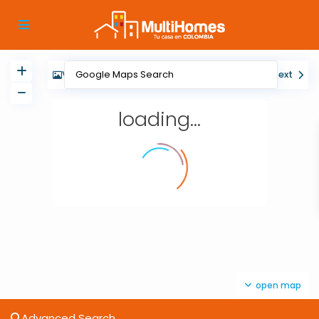
View
My Location
Fullscreen
Prev
Next
loading...
open map
Advanced Search