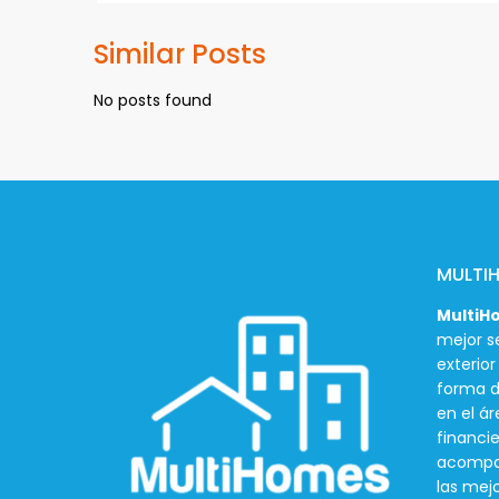
Similar Posts
No posts found
MULTI
MultiH
mejor se
exterio
forma d
en el ár
financie
acompañ
las mej