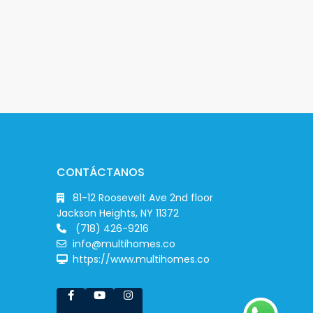
CONTÁCTANOS
81-12 Roosevelt Ave 2nd floor
Jackson Heights, NY 11372
(718) 426-9216
info@multihomes.co
https://www.multihomes.co