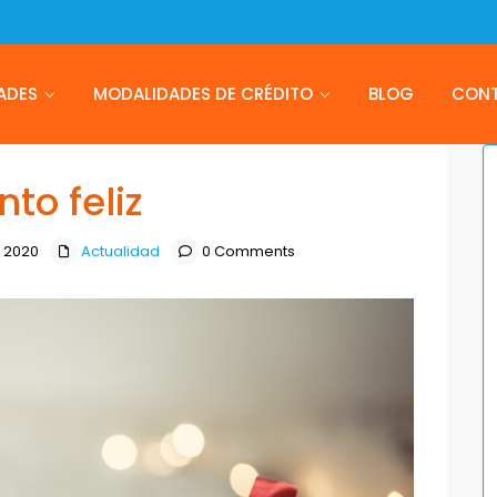
ADES
MODALIDADES DE CRÉDITO
BLOG
CON
to feliz
 2020
Actualidad
0 Comments