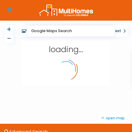
View
My Location
Fullscreen
Prev
Next
loading...
open map
Advanced Search