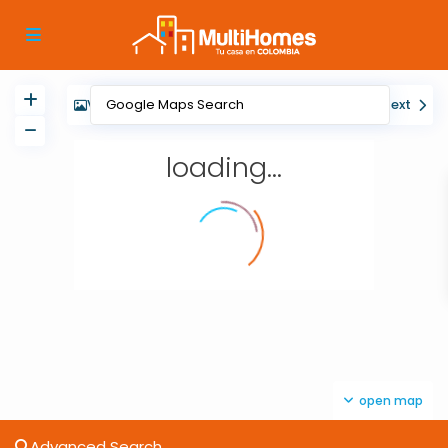
View
My Location
Fullscreen
Prev
Next
loading...
open map
Advanced Search