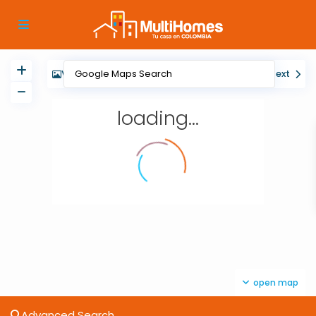
View
My Location
Fullscreen
Prev
Next
loading...
open map
Advanced Search