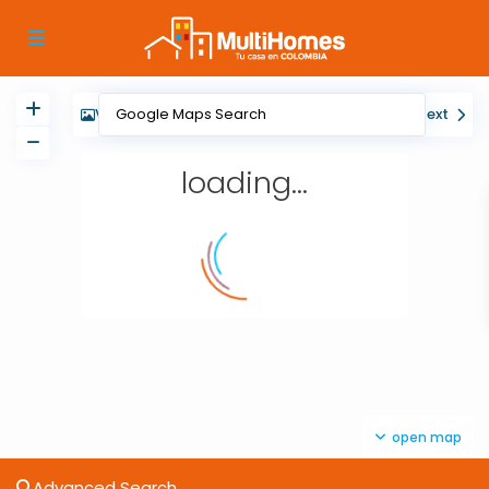
View
My Location
Fullscreen
Prev
Next
loading...
open map
Advanced Search