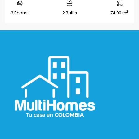
2
3 Rooms
2 Baths
74.00 m