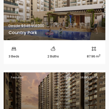
Desde
$648.914.000
Country Park
2
3 Beds
2 Baths
87.96 m
Featured
Ver Más
GRAN OFERTA