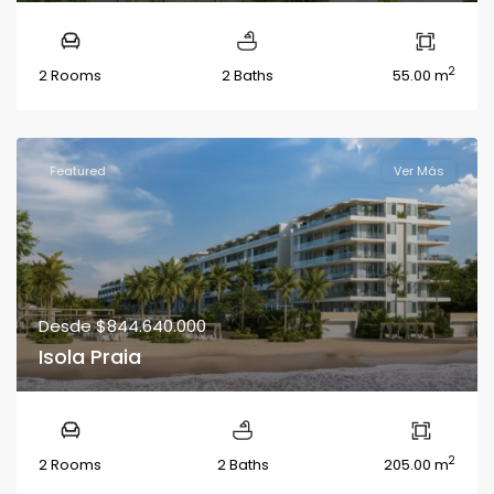
2
2 Rooms
2 Baths
55.00 m
Featured
Ver Más
Desde
$844.640.000
Isola Praia
2
2 Rooms
2 Baths
205.00 m