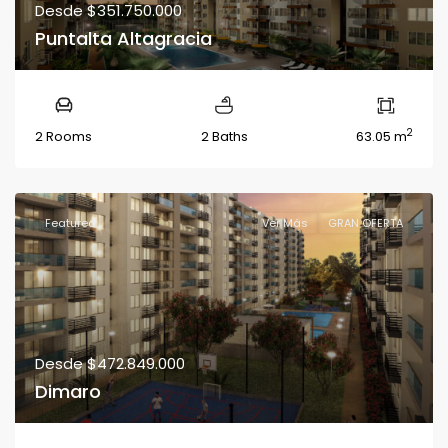
Desde
$351.750.000
Puntalta Altagracia
2
2 Rooms
2 Baths
63.05 m
Featured
Ver Más
GRAN OFERTA
Desde
$472.849.000
Dimaro