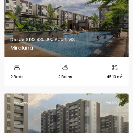
Desde
$183.930.000
Apart VIS
Miraluna
2
2 Beds
2 Baths
45.13 m
Featured
Ver Más