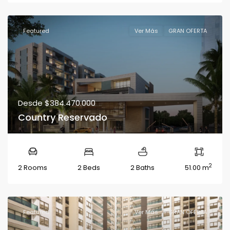
Featured
Ver Más
GRAN OFERTA
Desde
$384.470.000
Country Reservado
2
2 Rooms
2 Beds
2 Baths
51.00 m
Featured
Ver Más
GRAN OFERTA