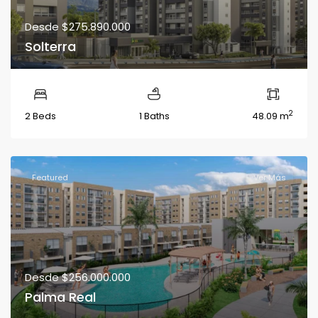
Desde
$275.890.000
Solterra
2
2 Beds
1 Baths
48.09 m
Featured
Ver Más
Desde
$256.000.000
Palma Real