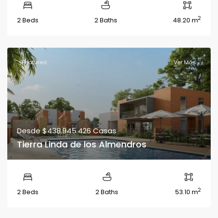
2
2 Beds
2 Baths
48.20 m
Featured
Ver Más
Desde
$438.945.426
Casas
Tierra Linda de los Almendros
2
2 Beds
2 Baths
53.10 m