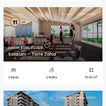
Featured
Ver Más
GRAN OFERTA
Desde
$580.312.004
Solarum – Torre Zahia
2
2 Beds
2 Baths
70.00 m
Featured
Ver Más
GRAN OFERTA