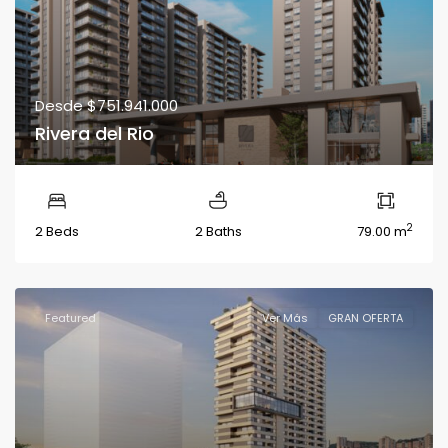
Desde
$751.941.000
Rivera del Rio
2
2 Beds
2 Baths
79.00 m
Featured
Ver Más
GRAN OFERTA