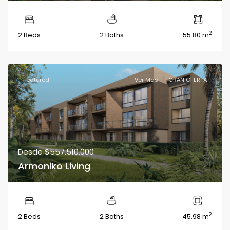
2
2 Beds
2 Baths
55.80 m
Featured
Ver Más
GRAN OFERTA
Desde
$557.510.000
Armoniko Living
2
2 Beds
2 Baths
45.98 m