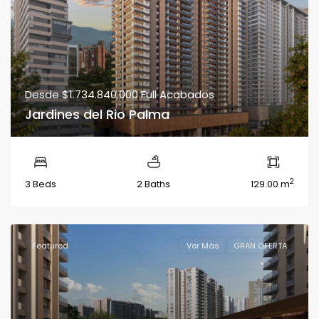
Desde
$1.734.840.000
Full Acabados
Jardines del Rio Palma
2
3 Beds
2 Baths
129.00 m
Featured
Ver Más
GRAN OFERTA