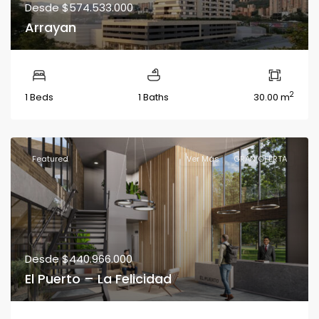
Desde
$574.533.000
Arrayan
2
1 Beds
1 Baths
30.00 m
Featured
Ver Más
GRAN OFERTA
Desde
$440.966.000
El Puerto – La Felicidad