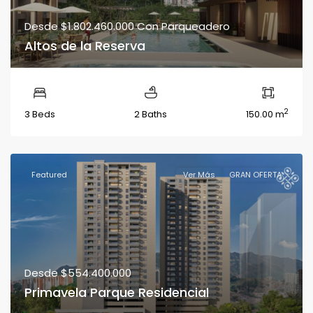
Desde
$1.802.460.000
Con Parqueadero
Altos de la Reserva
2
3 Beds
2 Baths
150.00 m
Featured
Ver Más
GRAN OFERTA
Desde
$554.400.000
Primavela Parque Residencial