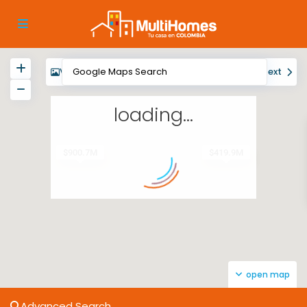
View
My Location
Fullscreen
Prev
Next
loading...
$419.9M
$900.7M
open map
Advanced Search