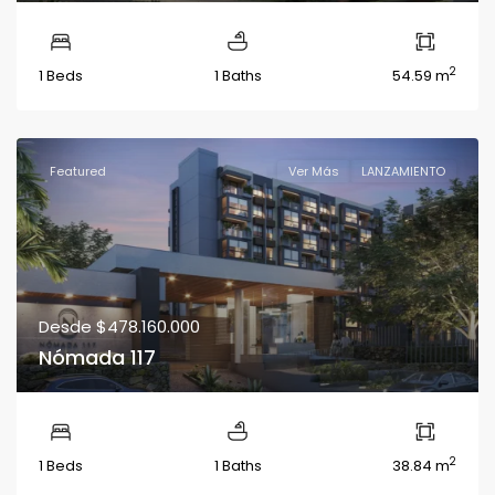
2
1 Beds
1 Baths
54.59 m
Featured
Ver Más
LANZAMIENTO
Desde
$478.160.000
Nómada 117
2
1 Beds
1 Baths
38.84 m