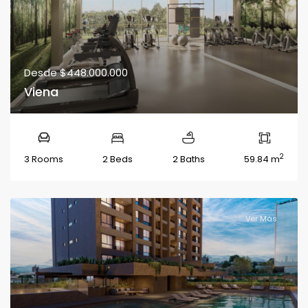
Desde
$448.000.000
Viena
2
3 Rooms
2 Beds
2 Baths
59.84 m
Ver Más