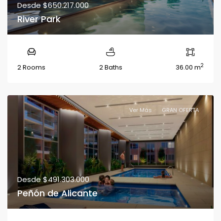
Desde
$650.217.000
River Park
2
2 Rooms
2 Baths
36.00 m
Ver Más
GRAN OFERTA
Desde
$491.303.000
Peñón de Alicante