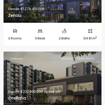
Desde
$1.274.410.000
Zenda
2
2 Rooms
3 Beds
2 Baths
124.81 m
Featured
Ver Más
GRAN OFERTA
Desde
$320.690.000
Aptos VIS
Orellana