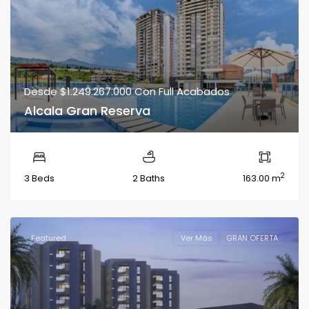
Desde
$1.249.267.000
Con Full Acabados
Alcala Gran Reserva
2
3 Beds
2 Baths
163.00 m
Featured
Ver Más
GRAN OFERTA