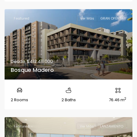
Featured
Ver Más
GRAN OFERTA
Desde
$412.411.000
Bosque Madero
2
2 Rooms
2 Baths
76.46 m
Featured
Ver Más
LANZAMIENTO