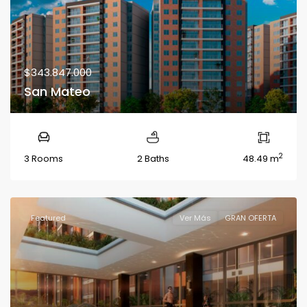
$343.847.000
San Mateo
2
3 Rooms
2 Baths
48.49 m
Featured
Ver Más
GRAN OFERTA