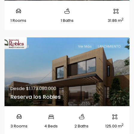
2
1 Rooms
1 Baths
31.86 m
Featured
Ver Más
LANZAMIENTO
Desde
$1.173.080.000
Reserva los Robles
2
3 Rooms
4 Beds
2 Baths
125.00 m