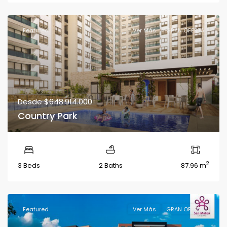
Featured
Ver Más
GRAN OFERTA
Desde
$648.914.000
Country Park
2
3 Beds
2 Baths
87.96 m
Featured
Ver Más
GRAN OFERTA