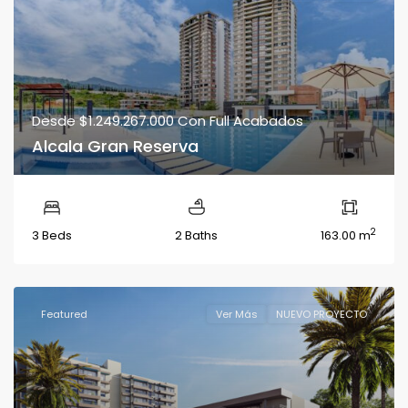
Desde
$1.249.267.000
Con Full Acabados
Alcala Gran Reserva
2
3 Beds
2 Baths
163.00 m
Featured
Ver Más
NUEVO PROYECTO