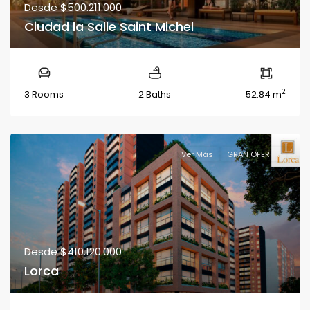
Desde
$500.211.000
Ciudad la Salle Saint Michel
2
3 Rooms
2 Baths
52.84 m
Ver Más
GRAN OFERTA
Desde
$410.120.000
Lorca