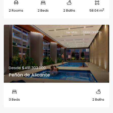
2
2 Rooms
2 Beds
2 Baths
58.04 m
Ver Más
GRAN OFERTA
Desde
$491.303.000
Peñón de Alicante
3 Beds
2 Baths