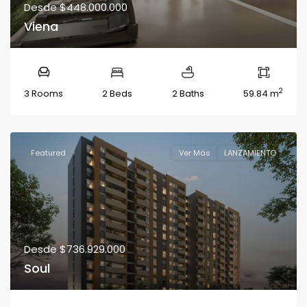
Desde
$448.000.000
Viena
2
3 Rooms
2 Beds
2 Baths
59.84 m
Featured
Ver Más
LANZAMIENTO
Desde
$736.929.000
Soul