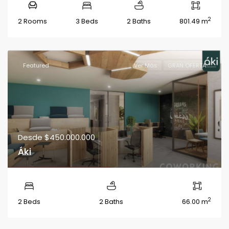
2
2 Rooms
3 Beds
2 Baths
801.49 m
Featured
Ver Más
GRAN OFERTA
Desde
$450.000.000
Áki
2
2 Beds
2 Baths
66.00 m