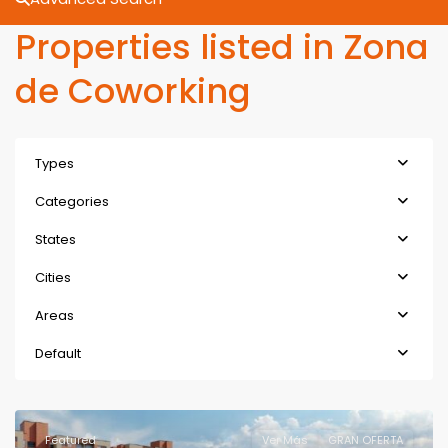
Properties listed in Zona
de Coworking
Types
Categories
States
Cities
Areas
Default
Featured
Ver Más
GRAN OFERTA