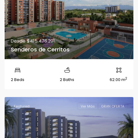
Desde
$415.476.201
Senderos de Cerritos
2
2 Beds
2 Baths
62.00 m
Featured
Ver Más
GRAN OFERTA