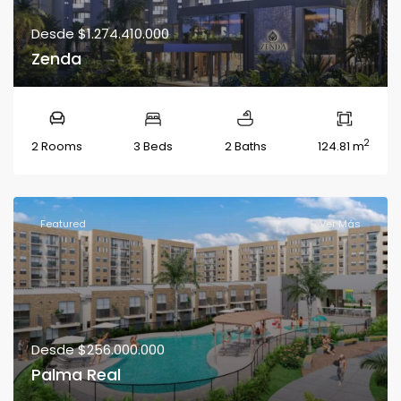
Desde
$1.274.410.000
Zenda
2
2 Rooms
3 Beds
2 Baths
124.81 m
Featured
Ver Más
Desde
$256.000.000
Palma Real