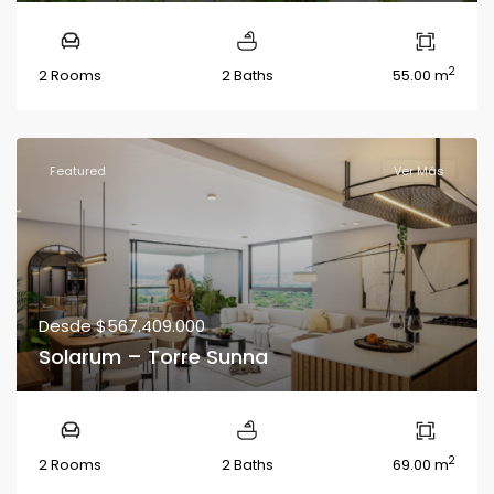
2
2 Rooms
2 Baths
55.00 m
Featured
Ver Más
Desde
$567.409.000
Solarum – Torre Sunna
2
2 Rooms
2 Baths
69.00 m