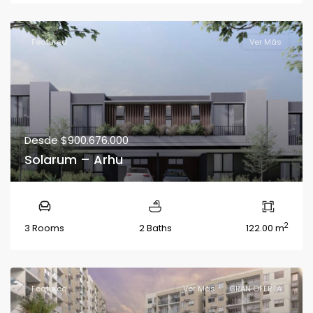
Featured
Ver Más
Desde
$900.676.000
Solarum – Arhu
2
3 Rooms
2 Baths
122.00 m
Featured
Ver Más
GRAN OFERTA