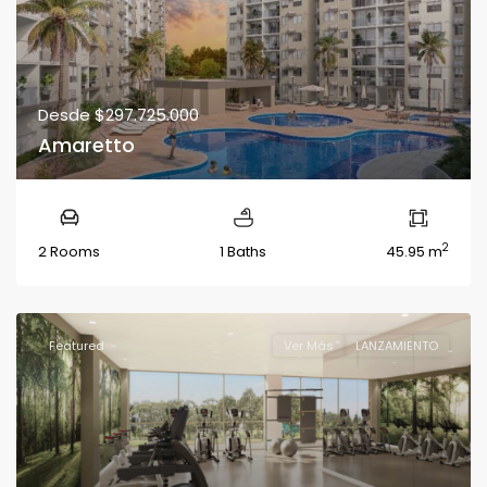
Desde
$297.725.000
Amaretto
2
2 Rooms
1 Baths
45.95 m
Featured
Ver Más
LANZAMIENTO