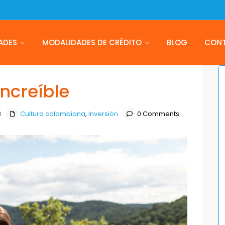
ADES
MODALIDADES DE CRÉDITO
BLOG
CON
ncreíble
3
Cultura colombiana
,
Inversión
0 Comments