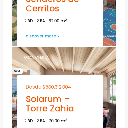
Cerritos
2
2 BD
·
2 BA
·
62.00 m
discover more
GRAN OFERTA
Desde
$580.312.004
Solarum –
Torre Zahia
2
2 BD
·
2 BA
·
70.00 m