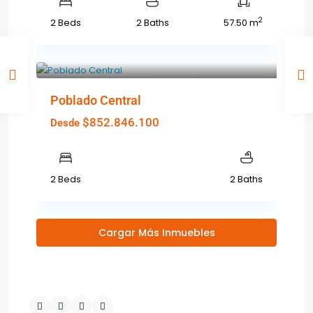
2
2 Beds
2 Baths
57.50 m
Featured
Ver Más
GRAN OFERTA
Poblado Central
$852.846.100
Desde
2 Beds
2 Baths
Cargar Más Inmuebles