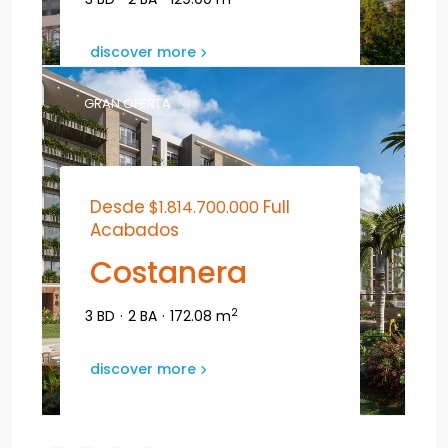
discover more
GRAN OFERTA
Desde
Full
$1.814.700.000
Acabados
Costanera
2
3 BD
·
2 BA
·
172.08 m
discover more