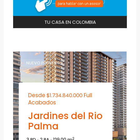
TU CASA EN COLOMBIA
NUEVO PROYECTO
Desde
Full
$1.734.840.000
Acabados
Jardines del Rio
Palma
2
3 BD
·
2 BA
·
129.00 m