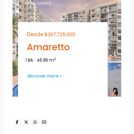
GRAN OFERTA
Desde
$297.725.000
Amaretto
2
1 BA
·
45.95 m
discover more