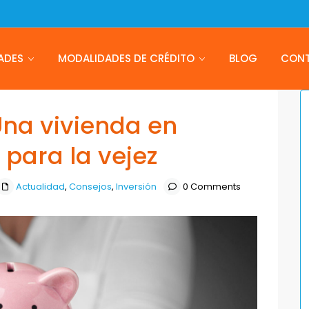
ADES
MODALIDADES DE CRÉDITO
BLOG
CON
 Una vivienda en
 para la vejez
Actualidad
,
Consejos
,
Inversión
0 Comments