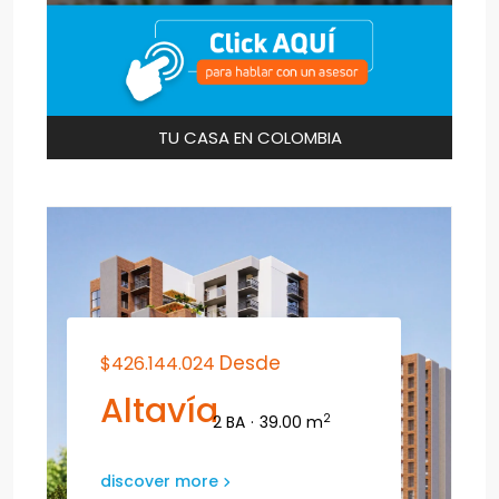
TU CASA EN COLOMBIA
Desde
$426.144.024
Altavía
2
2 BA
·
39.00 m
discover more