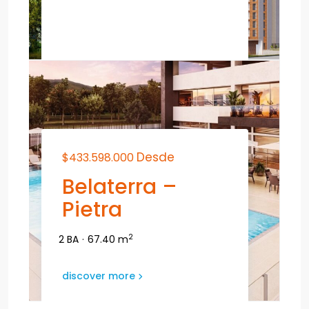
Desde
$433.598.000
Belaterra –
Pietra
2
2 BA
·
67.40 m
discover more