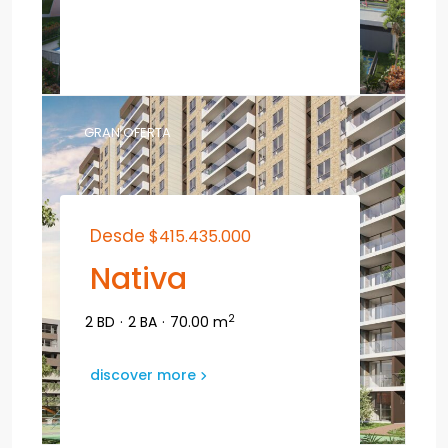
GRAN OFERTA
Desde
$415.435.000
Nativa
2
2 BD
·
2 BA
·
70.00 m
discover more