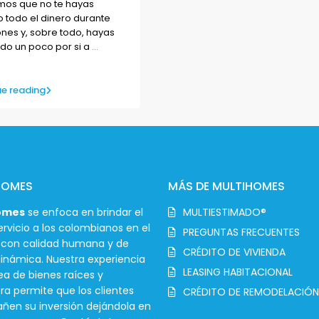
os que no te hayas
 todo el dinero durante
nes y, sobre todo, hayas
do un poco por si a
...
e reading
HOMES
MÁS DE MULTIHOMES
omes
se enfoca en brindar el
MULTIESTIMADO®
rvicio a los colombianos en el
PREGUNTAS FRECUENTES
r con calidad humana y de
CRÉDITO DE VIVIENDA
inámica. Nuestra experiencia
LEASING HABITACIONAL
ea de bienes raíces y
ra permite que los clientes
CRÉDITO DE REMODELACIÓN
en su inversión dejándola en