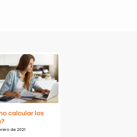
o calcular los
s?
brero de 2021