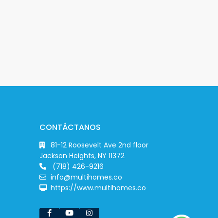
CONTÁCTANOS
81-12 Roosevelt Ave 2nd floor
Jackson Heights, NY 11372
(718) 426-9216
info@multihomes.co
https://www.multihomes.co