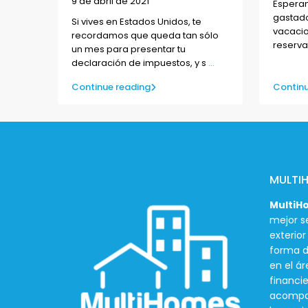
9 de abril de 2021
Esperam
gastado
Si vives en Estados Unidos, te
vacacio
recordamos que queda tan sólo
reserva
un mes para presentar tu
declaración de impuestos, y s
...
Continue reading
Continu
MULTI
MultiH
mejor se
exterio
forma d
en el ár
financie
acompañ