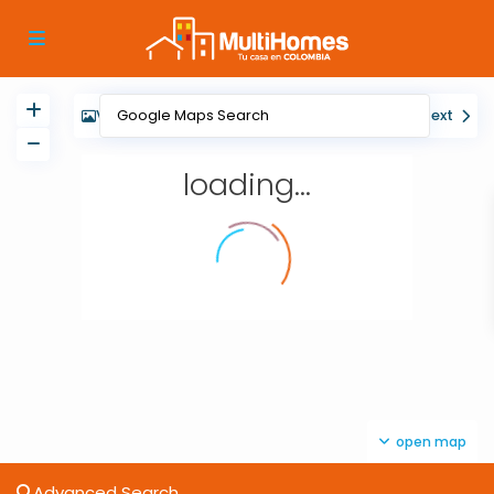
View
My Location
Fullscreen
Prev
Next
loading...
open map
Advanced Search