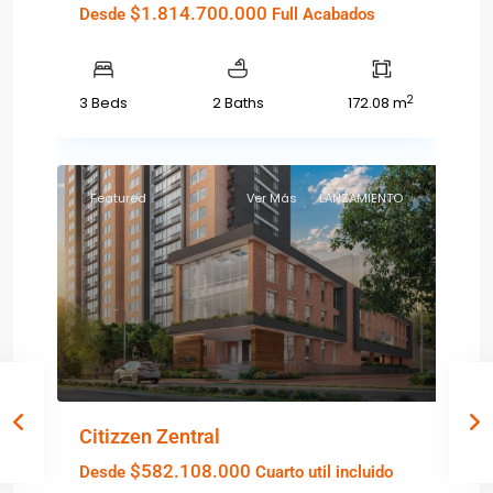
$1.814.700.000
Desde
Full Acabados
2
3 Beds
2 Baths
172.08 m
Featured
Ver Más
LANZAMIENTO
Citizzen Zentral
$582.108.000
Desde
Cuarto util incluido