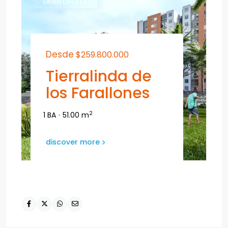
GRAN OFERTA
Desde
$259.800.000
Tierralinda de
los Farallones
2
1 BA
·
51.00 m
discover more