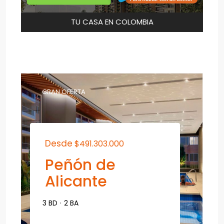
TU CASA EN COLOMBIA
GRAN OFERTA
Desde
$491.303.000
Peñón de
Alicante
3 BD
·
2 BA