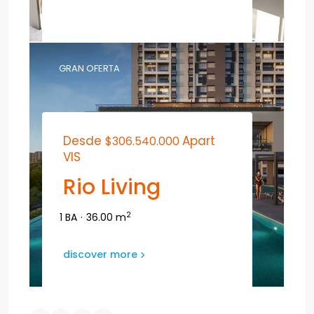
GRAN OFERTA
Desde
Apart
$306.540.000
VIS
Rio Living
2
1 BA
·
36.00 m
discover more