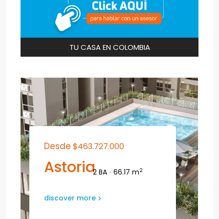
TU CASA EN COLOMBIA
Desde
$463.727.000
Astoria
2
2 BA
·
66.17 m
discover more