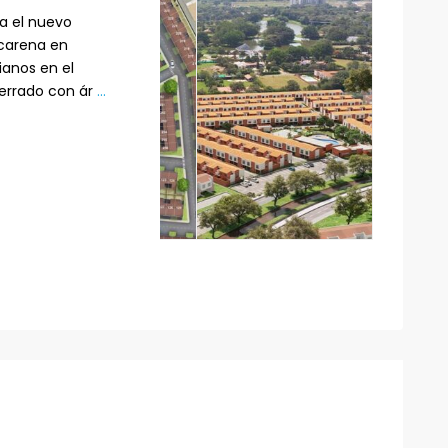
a el nuevo
carena en
anos en el
cerrado con ár
...