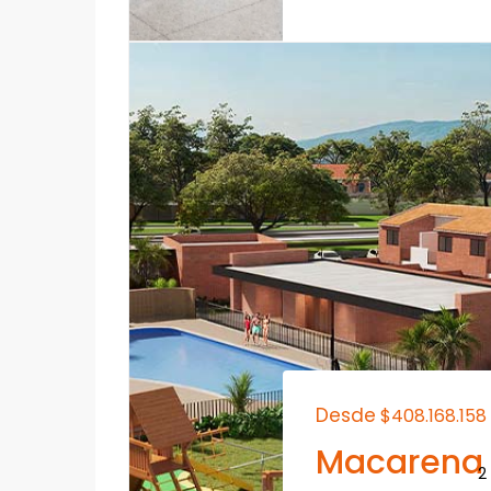
Desde
$408.168.158
Macarena
2