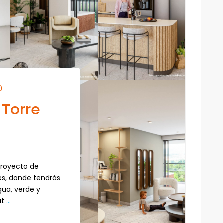
0
 Torre
proyecto de
s, donde tendrás
agua, verde y
ut
...