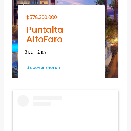
$578.300.000
Puntalta
AltoFaro
3 BD
·
2 BA
discover more