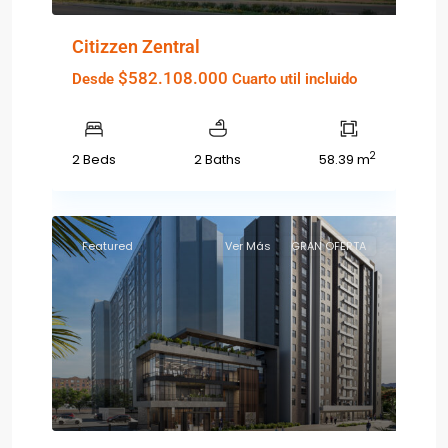
Citizzen Zentral
$582.108.000
Desde
Cuarto util incluido
2
2 Beds
2 Baths
58.39 m
Featured
Ver Más
GRAN OFERTA