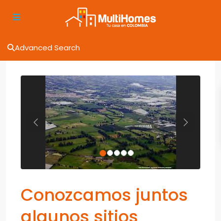
Advanced Search
Previous
Next
Conozcamos juntos
algunos sitios