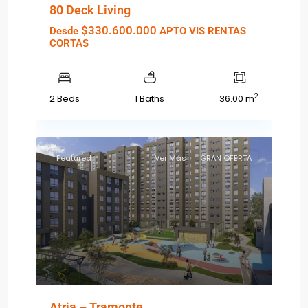
80 Deck Living
$330.600.000
Desde
APTO VIS RENTAS
CORTAS
2
2 Beds
1 Baths
36.00 m
Featured
Ver Más
GRAN OFERTA
Atria – Tramonte