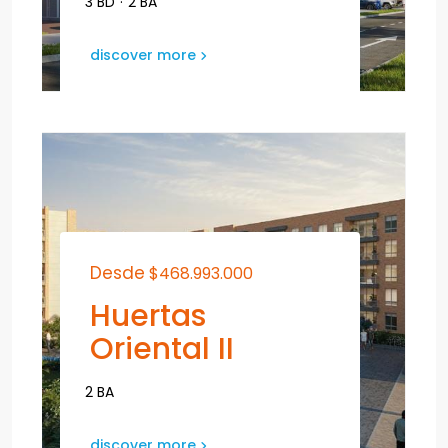
3 BD
·
2 BA
discover more
Desde
$468.993.000
Huertas
Oriental II
2 BA
discover more