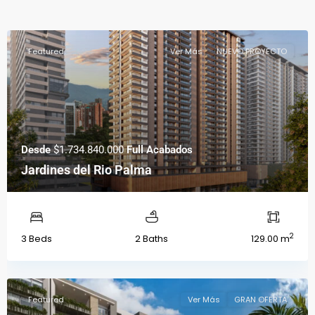
Featured
Ver Más
NUEVO PROYECTO
Desde
$1.734.840.000
Full Acabados
Jardines del Rio Palma
2
3 Beds
2 Baths
129.00 m
Featured
Ver Más
GRAN OFERTA