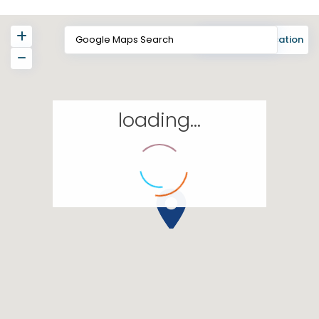
View
My Location
loading...