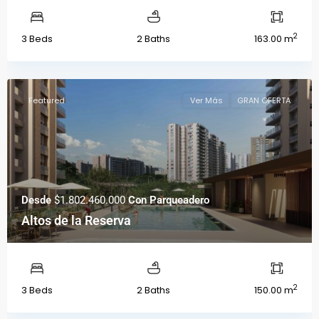
2
3 Beds
2 Baths
163.00 m
Featured
Ver Más
GRAN OFERTA
Desde
$1.802.460.000
Con Parqueadero
Altos de la Reserva
2
3 Beds
2 Baths
150.00 m