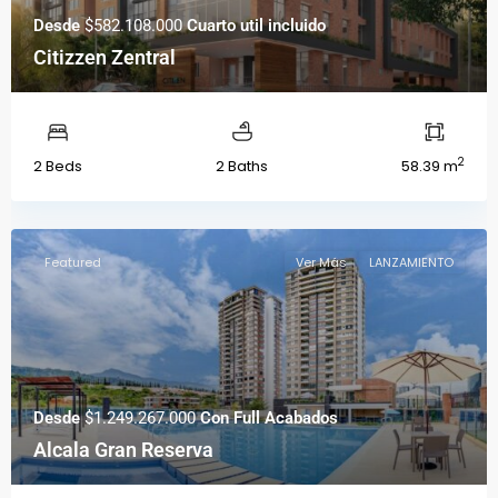
Desde
$582.108.000
Cuarto util incluido
Citizzen Zentral
2
2 Beds
2 Baths
58.39 m
Featured
Ver Más
LANZAMIENTO
Desde
$1.249.267.000
Con Full Acabados
Alcala Gran Reserva