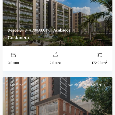
Desde
$1.814.700.000
Full Acabados
Costanera
2
3 Beds
2 Baths
172.08 m
Featured
Ver Más
LANZAMIENTO