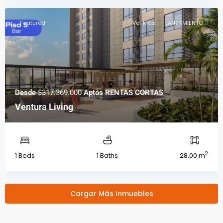
Featured
Ver Más
LANZAMIENTO
Desde
$317.369.000
Aptos RENTAS CORTAS
Ventura Living
2
1 Beds
1 Baths
28.00 m
Cargar Más Inmuebles