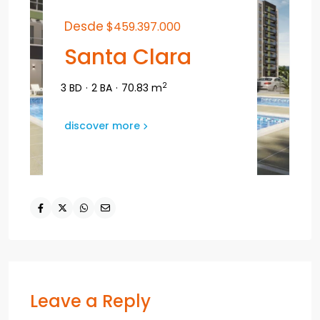
Desde
$459.397.000
Santa Clara
2
3 BD
·
2 BA
·
70.83 m
discover more
Leave a Reply