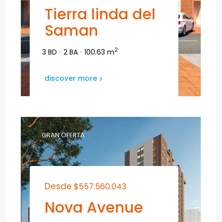
Tierra linda del
Saman
2
3 BD
·
2 BA
·
100.63 m
discover more
GRAN OFERTA
Desde
$557.560.043
Nova Avenue